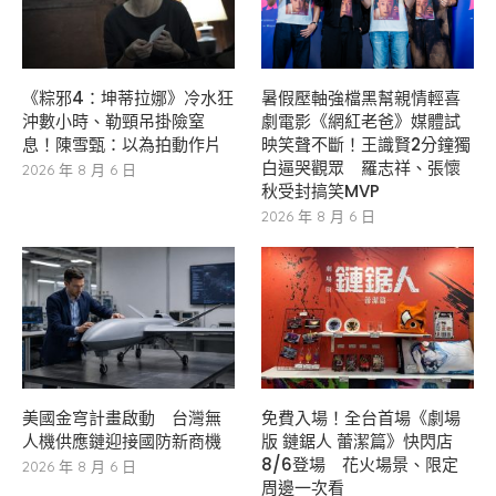
《粽邪4：坤蒂拉娜》冷水狂
暑假壓軸強檔黑幫親情輕喜
沖數小時、勒頸吊掛險窒
劇電影《網紅老爸》媒體試
息！陳雪甄：以為拍動作片
映笑聲不斷！王識賢2分鐘獨
白逼哭觀眾 羅志祥、張懷
2026 年 8 月 6 日
秋受封搞笑MVP
2026 年 8 月 6 日
美國金穹計畫啟動 台灣無
免費入場！全台首場《劇場
人機供應鏈迎接國防新商機
版 鏈鋸人 蕾潔篇》快閃店
8/6登場 花火場景、限定
2026 年 8 月 6 日
周邊一次看