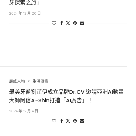
牙探索之旅」
2024 年 12 月 20 日
層峰⼈物
生活風格
最美牙醫劉芷伊成立品牌Dr.CV 邀請亞洲AI動畫
大師阿信A-Shin打造「AI廣告」！
2024 年 12 月 4 日