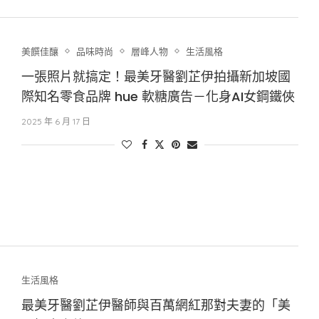
美饌佳釀
品味時尚
層峰⼈物
生活風格
一張照片就搞定！最美牙醫劉芷伊拍攝新加坡國
際知名零食品牌 hue 軟糖廣告－化身AI女鋼鐵俠
2025 年 6 月 17 日
生活風格
最美牙醫劉芷伊醫師與百萬網紅那對夫妻的「美