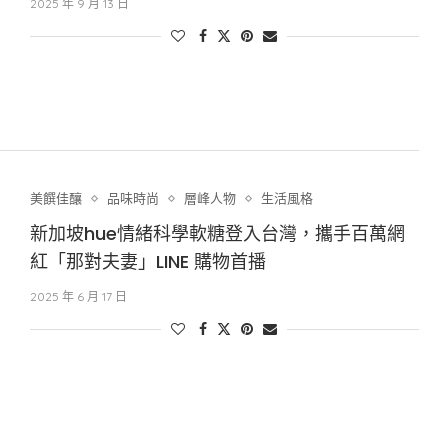
2025 年 9 月 13 日
美饌佳釀
品味時尚
層峰⼈物
生活風格
新加坡hue情緒科學軟糖登入台灣，攜手百萬網
紅「那對夫妻」LINE 購物首播
2025 年 6 月 17 日