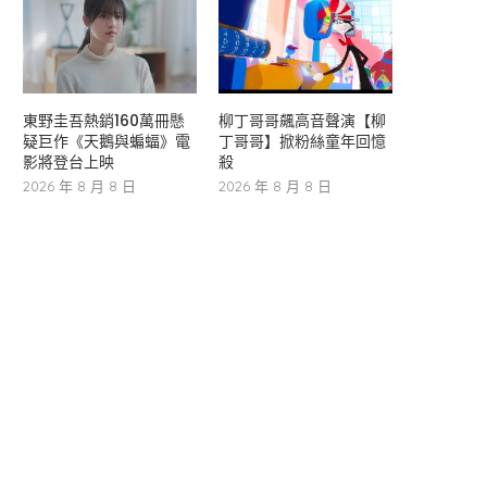
東野圭吾熱銷160萬冊懸
柳丁哥哥飆高音聲演【柳
疑巨作《天鵝與蝙蝠》電
丁哥哥】掀粉絲童年回憶
影將登台上映
殺
2026 年 8 月 8 日
2026 年 8 月 8 日