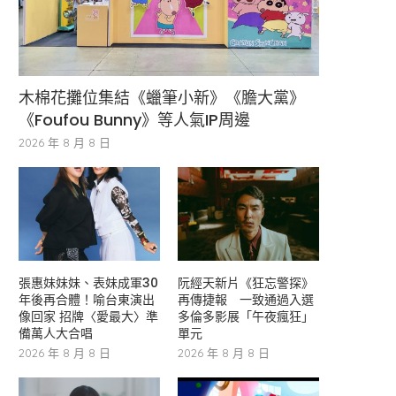
木棉花攤位集結《蠟筆小新》《膽大黨》
《Foufou Bunny》等人氣IP周邊
2026 年 8 月 8 日
張惠妹妹妹、表妹成軍30
阮經天新片《狂忘警探》
年後再合體！喻台東演出
再傳捷報 一致通過入選
像回家 招牌〈愛最大〉準
多倫多影展「午夜瘋狂」
備萬人大合唱
單元
2026 年 8 月 8 日
2026 年 8 月 8 日