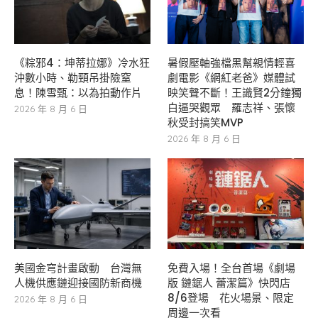
《粽邪4：坤蒂拉娜》冷水狂
暑假壓軸強檔黑幫親情輕喜
沖數小時、勒頸吊掛險窒
劇電影《網紅老爸》媒體試
息！陳雪甄：以為拍動作片
映笑聲不斷！王識賢2分鐘獨
白逼哭觀眾 羅志祥、張懷
2026 年 8 月 6 日
秋受封搞笑MVP
2026 年 8 月 6 日
美國金穹計畫啟動 台灣無
免費入場！全台首場《劇場
人機供應鏈迎接國防新商機
版 鏈鋸人 蕾潔篇》快閃店
8/6登場 花火場景、限定
2026 年 8 月 6 日
周邊一次看