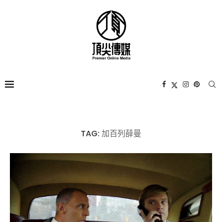
TAG:
加百列薛曼