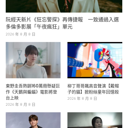
阮經天新片《狂忘警探》再傳捷報 一致通過入選
多倫多影展「午夜瘋狂」單元
2026 年 8 月 8 日
東野圭吾熱銷160萬冊懸疑巨
柳丁哥哥飆高音聲演【戴帽
作《天鵝與蝙蝠》電影將登
子的貓】掀粉絲童年回憶殺
台上映
2026 年 8 月 8 日
2026 年 8 月 8 日