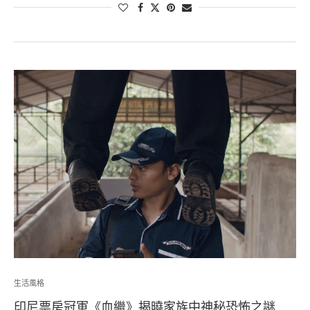
生活風格
印尼票房冠軍《血繼》揭曉家族中神秘恐怖之謎