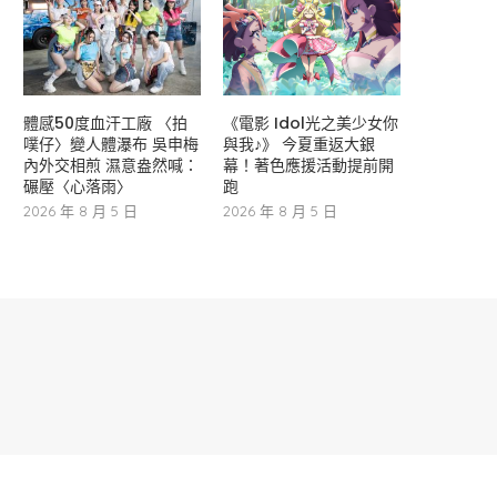
體感50度血汗工廠 〈拍
《電影 Idol光之美少女你
噗仔〉變人體瀑布 吳申梅
與我♪》 今夏重返大銀
內外交相煎 濕意盎然喊：
幕！著色應援活動提前開
碾壓〈心落雨〉
跑
2026 年 8 月 5 日
2026 年 8 月 5 日