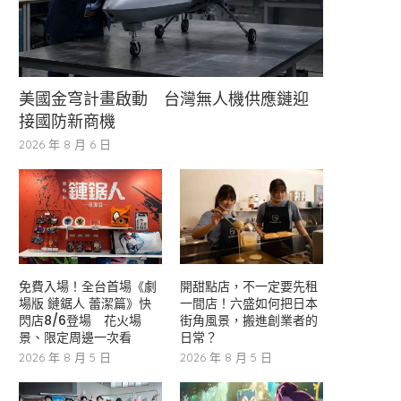
美國金穹計畫啟動 台灣無人機供應鏈迎
接國防新商機
2026 年 8 月 6 日
免費入場！全台首場《劇
開甜點店，不一定要先租
場版 鏈鋸人 蕾潔篇》快
一間店！六盛如何把日本
閃店8/6登場 花火場
街角風景，搬進創業者的
景、限定周邊一次看
日常？
2026 年 8 月 5 日
2026 年 8 月 5 日