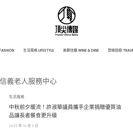
ASHION
⽣活風格 LIFESTYLE
美饌佳釀 WINE & DINE
登峰造極 TRAVE
信義老人服務中心
生活風格
中秋前夕暖流！許淑華議員攜手企業捐贈優質油
品讓長者餐食更升級
2025 年 10 月 3 日