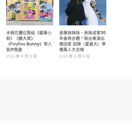
木棉花攤位集結《蠟筆小
張惠妹妹妹、表妹成軍30
新》《膽大黨》
年後再合體！喻台東演出
《Foufou Bunny》等人
像回家 招牌〈愛最大〉準
氣IP周邊
備萬人大合唱
2026 年 8 月 8 日
2026 年 8 月 8 日