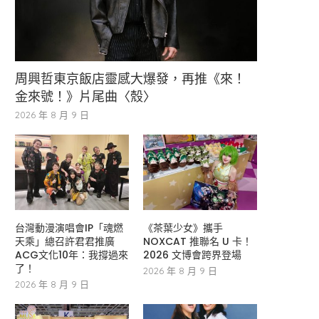
周興哲東京飯店靈感大爆發，再推《來！
金來號！》片尾曲〈殼〉
2026 年 8 月 9 日
台灣動漫演唱會IP「魂燃
《茶葉少女》攜手
天乘」總召許君君推廣
NOXCAT 推聯名 U 卡！
ACG文化10年：我撐過來
2026 文博會跨界登場
了！
2026 年 8 月 9 日
2026 年 8 月 9 日