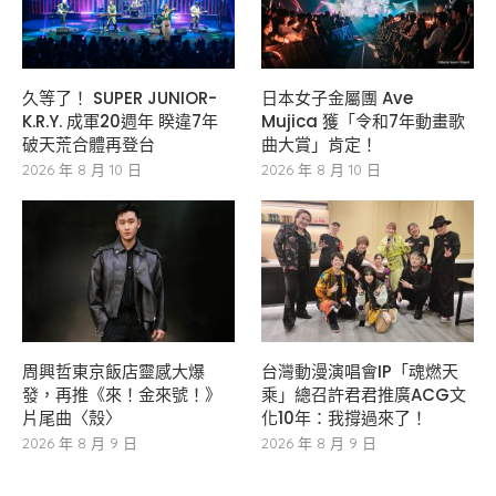
久等了！ SUPER JUNIOR-
日本女子金屬團 Ave
K.R.Y. 成軍20週年 睽違7年
Mujica 獲「令和7年動畫歌
破天荒合體再登台
曲大賞」肯定！
2026 年 8 月 10 日
2026 年 8 月 10 日
周興哲東京飯店靈感大爆
台灣動漫演唱會IP「魂燃天
發，再推《來！金來號！》
乘」總召許君君推廣ACG文
片尾曲〈殼〉
化10年：我撐過來了！
2026 年 8 月 9 日
2026 年 8 月 9 日