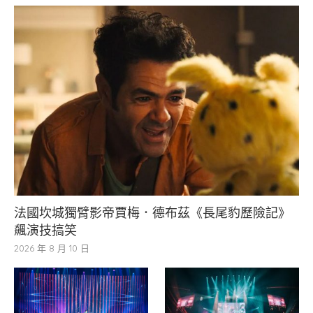
法國坎城獨臂影帝賈梅．德布茲《長尾豹歷險記》
飆演技搞笑
2026 年 8 月 10 日