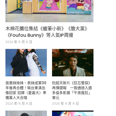
木棉花攤位集結《蠟筆小新》《膽大黨》
《Foufou Bunny》等人氣IP周邊
2026 年 8 月 8 日
張惠妹妹妹、表妹成軍30
阮經天新片《狂忘警探》
年後再合體！喻台東演出
再傳捷報 一致通過入選
像回家 招牌〈愛最大〉準
多倫多影展「午夜瘋狂」
備萬人大合唱
單元
2026 年 8 月 8 日
2026 年 8 月 8 日