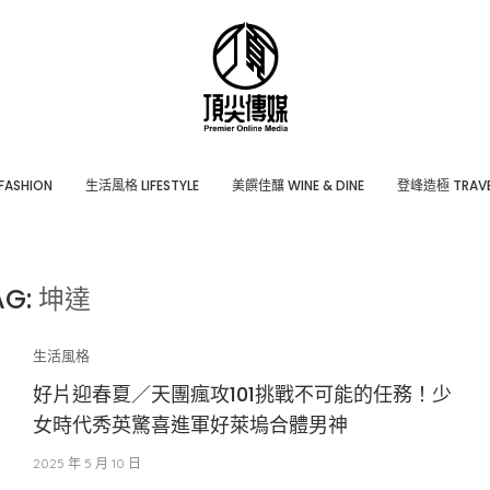
ASHION
⽣活風格 LIFESTYLE
美饌佳釀 WINE & DINE
登峰造極 TRAVE
AG:
坤達
生活風格
好片迎春夏／天團瘋攻101挑戰不可能的任務！少
女時代秀英驚喜進軍好萊塢合體男神
2025 年 5 月 10 日