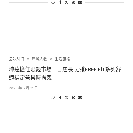
品味時尚
層峰⼈物
生活風格
坤達擔任眼鏡市場一日店長 力推FREE FiT系列舒
適穩定兼具時尚感
2025 年 3 月 21 日