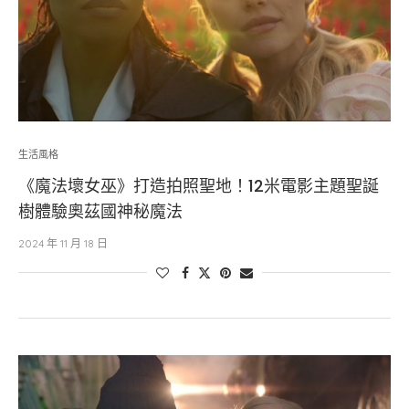
生活風格
《魔法壞女巫》打造拍照聖地！12米電影主題聖誕
樹體驗奧茲國神秘魔法
2024 年 11 月 18 日