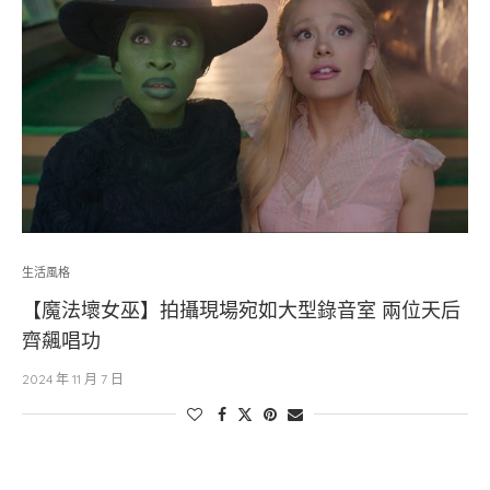
生活風格
【魔法壞女巫】拍攝現場宛如大型錄音室 兩位天后
齊飆唱功
2024 年 11 月 7 日