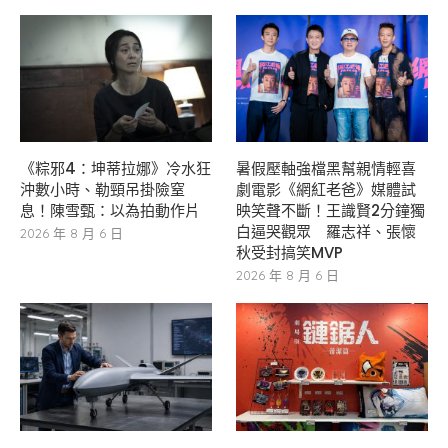
《粽邪4：坤蒂拉娜》冷水狂
暑假壓軸強檔黑幫親情輕喜
沖數小時、勒頸吊掛險窒
劇電影《網紅老爸》媒體試
息！陳雪甄：以為拍動作片
映笑聲不斷！王識賢2分鐘獨
白逼哭觀眾 羅志祥、張懷
2026 年 8 月 6 日
秋受封搞笑MVP
2026 年 8 月 6 日