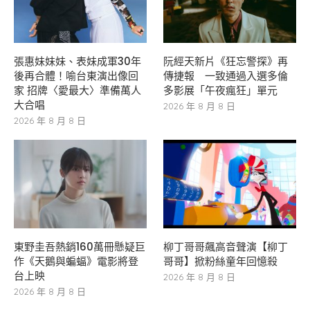
張惠妹妹妹、表妹成軍30年
阮經天新片《狂忘警探》再
後再合體！喻台東演出像回
傳捷報 一致通過入選多倫
家 招牌〈愛最大〉準備萬人
多影展「午夜瘋狂」單元
大合唱
2026 年 8 月 8 日
2026 年 8 月 8 日
東野圭吾熱銷160萬冊懸疑巨
柳丁哥哥飆高音聲演【柳丁
作《天鵝與蝙蝠》電影將登
哥哥】掀粉絲童年回憶殺
台上映
2026 年 8 月 8 日
2026 年 8 月 8 日