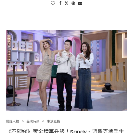
層峰⼈物
品味時尚
生活風格
《不熙娣》奪金鐘再升級！Sandy、派翠克攜手生