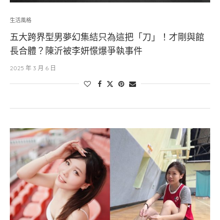
生活風格
五大跨界型男夢幻集結只為這把「刀」！才剛與館
長合體？陳沂被李妍憬爆爭執事件
2025 年 3 月 6 日