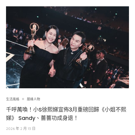
生活風格
層峰⼈物
千呼萬喚！小S徐熙娣宣佈3月重磅回歸《小姐不熙
娣》 Sandy、薔薔功成身退！
2026 年 2 月 13 日