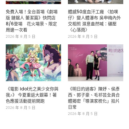
免費入場！全台首場《劇場
體感50度血汗工廠 〈拍噗
版 鏈鋸人 蕾潔篇》快閃店
仔〉變人體瀑布 吳申梅內外
8/6登場 花火場景、限定
交相煎 濕意盎然喊：碾壓
周邊一次看
〈心落雨〉
2026 年 8 月 5 日
2026 年 8 月 5 日
《電影 Idol光之美少女你與
《明日的過客》陳妤、侯彥
我♪》 今夏重返大銀幕！著
西、郭子豪、毛祁芸全員合
色應援活動提前開跑
體揭密「導演家梳化」拍片
日常
2026 年 8 月 5 日
2026 年 8 月 5 日