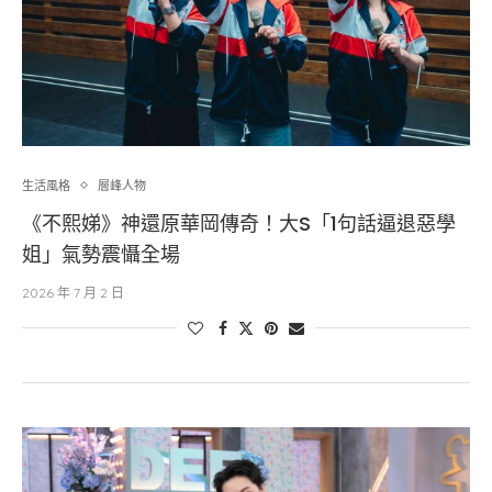
生活風格
層峰⼈物
《不熙娣》神還原華岡傳奇！大S「1句話逼退惡學
姐」氣勢震懾全場
2026 年 7 月 2 日