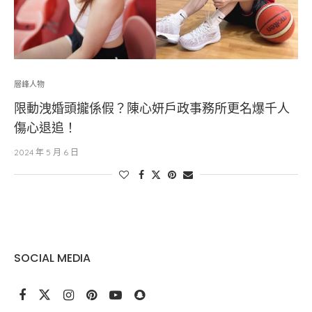
層峰⼈物
限動洩婚頭攏係假？陳心妍戶政事務所更名爆千人
傷心退追！
2024 年 5 月 6 日
SOCIAL MEDIA