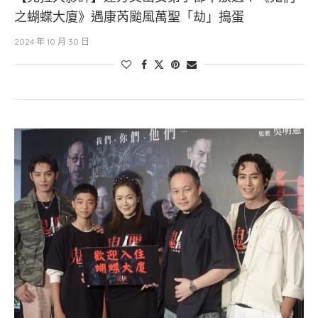
之蝴蝶大廈》遇康芮颱風萬聖「劫」搗蛋
2024 年 10 月 30 日