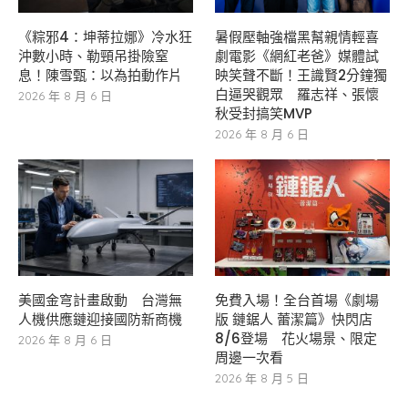
《粽邪4：坤蒂拉娜》冷水狂
暑假壓軸強檔黑幫親情輕喜
沖數小時、勒頸吊掛險窒
劇電影《網紅老爸》媒體試
息！陳雪甄：以為拍動作片
映笑聲不斷！王識賢2分鐘獨
白逼哭觀眾 羅志祥、張懷
2026 年 8 月 6 日
秋受封搞笑MVP
2026 年 8 月 6 日
美國金穹計畫啟動 台灣無
免費入場！全台首場《劇場
人機供應鏈迎接國防新商機
版 鏈鋸人 蕾潔篇》快閃店
8/6登場 花火場景、限定
2026 年 8 月 6 日
周邊一次看
2026 年 8 月 5 日