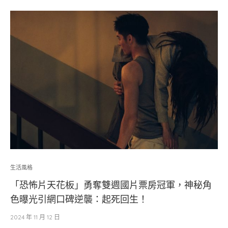
生活風格
「恐怖片天花板」勇奪雙週國片票房冠軍，神秘角
色曝光引網口碑逆襲：起死回生！
2024 年 11 月 12 日