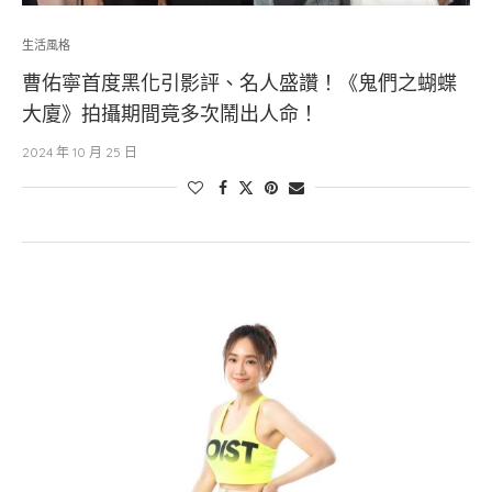
生活風格
曹佑寧首度黑化引影評、名人盛讚！《鬼們之蝴蝶
大廈》拍攝期間竟多次鬧出人命！
2024 年 10 月 25 日