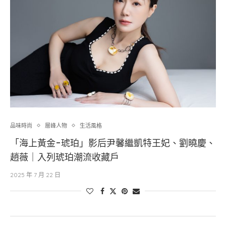
品味時尚
層峰⼈物
生活風格
「海上黃金-琥珀」影后尹馨繼凱特王妃、劉曉慶、
趙薇｜入列琥珀潮流收藏戶
2025 年 7 月 22 日