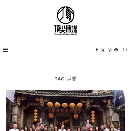
TAG:
尹馨