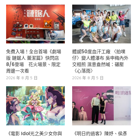
免費入場！全台首場《劇場
體感50度血汗工廠 〈拍噗
版 鏈鋸人 蕾潔篇》快閃店
仔〉變人體瀑布 吳申梅內外
8/6登場 花火場景、限定
交相煎 濕意盎然喊：碾壓
周邊一次看
〈心落雨〉
2026 年 8 月 5 日
2026 年 8 月 5 日
《電影 Idol光之美少女你與
《明日的過客》陳妤、侯彥