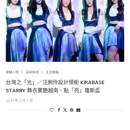
層峰⼈物
品味時尚
生活風格
台灣之「光」／汪俐伶設計領銜 KIRABASE
STARRY 舞衣驚艷越南、點「亮」瓊斯盃
2024 年 8 月 5 日