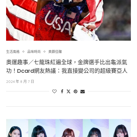
生活風格
品味時尚
美饌佳釀
奧運趣事／七龍珠紅遍全球，金牌選手比出龜派氣
功！Dcard網友熱議：我直接變公司的超級賽亞人
2024 年 8 月 7 日