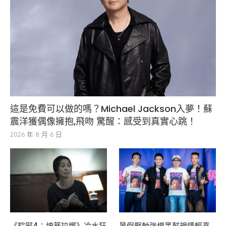
這是免費可以做的嗎？Michael Jackson入夢！蘇
震洋獲偶像擁抱,飛吻 驚醒：感受到真實心跳！
2026 年 8 月 6 日
《粽邪4：坤蒂拉娜》冷水狂
暑假壓軸強檔黑幫親情輕喜