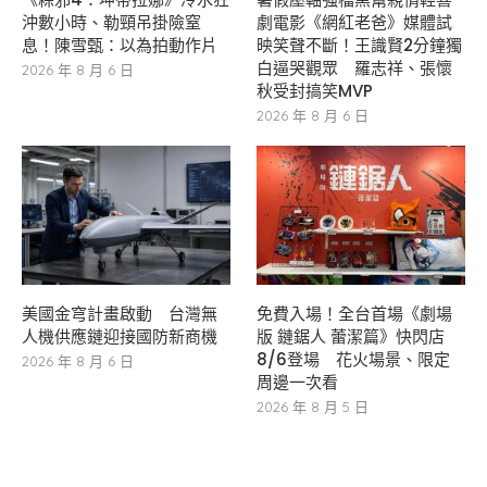
沖數小時、勒頸吊掛險窒
劇電影《網紅老爸》媒體試
息！陳雪甄：以為拍動作片
映笑聲不斷！王識賢2分鐘獨
白逼哭觀眾 羅志祥、張懷
2026 年 8 月 6 日
秋受封搞笑MVP
2026 年 8 月 6 日
美國金穹計畫啟動 台灣無
免費入場！全台首場《劇場
人機供應鏈迎接國防新商機
版 鏈鋸人 蕾潔篇》快閃店
8/6登場 花火場景、限定
2026 年 8 月 6 日
周邊一次看
2026 年 8 月 5 日