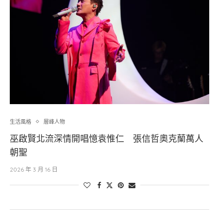
生活風格
層峰⼈物
巫啟賢北流深情開唱憶袁惟仁 張信哲奧克蘭萬人
朝聖
2026 年 3 月 16 日