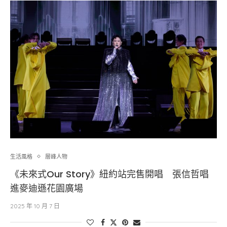
生活風格
層峰⼈物
《未來式Our Story》紐約站完售開唱 張信哲唱
進麥迪遜花園廣場
2025 年 10 月 7 日