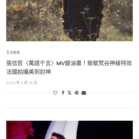
生活風格
張信哲〈萬語千言〉MV變油畫！致敬梵谷神級特效
法國拍攝美到封神
2026 年 3 月 24 日