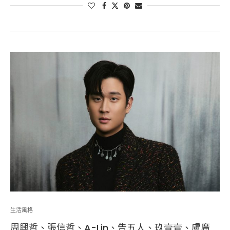
生活風格
周興哲、張信哲、A-Lin、告五人、玖壹壹、盧廣