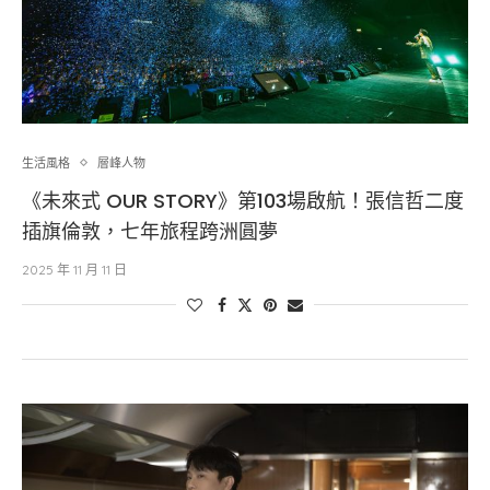
生活風格
層峰⼈物
《未來式 OUR STORY》第103場啟航！張信哲二度
插旗倫敦，七年旅程跨洲圓夢
2025 年 11 月 11 日