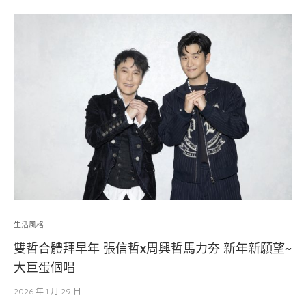
生活風格
雙哲合體拜早年 張信哲x周興哲馬力夯 新年新願望~
大巨蛋個唱
2026 年 1 月 29 日