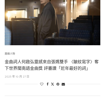
層峰⼈物
金曲詞人何啟弘靈感來自張媽雙手 〈皺紋寫字〉奪
下世界閩南語金曲獎 評審讚「近年最好的詞」
2025 年 10 月 27 日