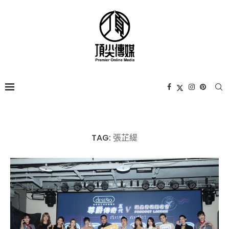
TAG:
張芷緹