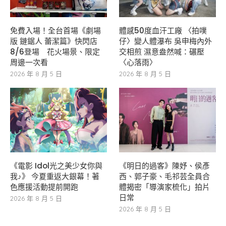
免費入場！全台首場《劇場
體感50度血汗工廠 〈拍噗
版 鏈鋸人 蕾潔篇》快閃店
仔〉變人體瀑布 吳申梅內外
8/6登場 花火場景、限定
交相煎 濕意盎然喊：碾壓
周邊一次看
〈心落雨〉
2026 年 8 月 5 日
2026 年 8 月 5 日
《電影 Idol光之美少女你與
《明日的過客》陳妤、侯彥
我♪》 今夏重返大銀幕！著
西、郭子豪、毛祁芸全員合
色應援活動提前開跑
體揭密「導演家梳化」拍片
日常
2026 年 8 月 5 日
2026 年 8 月 5 日