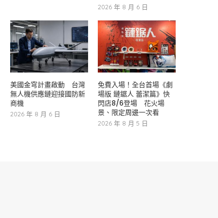
2026 年 8 月 6 日
美國金穹計畫啟動 台灣
免費入場！全台首場《劇
無人機供應鏈迎接國防新
場版 鏈鋸人 蕾潔篇》快
商機
閃店8/6登場 花火場
景、限定周邊一次看
2026 年 8 月 6 日
2026 年 8 月 5 日