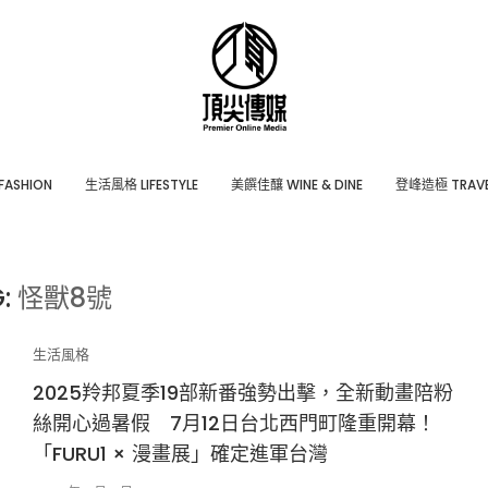
ASHION
⽣活風格 LIFESTYLE
美饌佳釀 WINE & DINE
登峰造極 TRAVE
G:
怪獸8號
生活風格
2025羚邦夏季19部新番強勢出擊，全新動畫陪粉
絲開心過暑假 7月12日台北西門町隆重開幕！
「FURU1 × 漫畫展」確定進軍台灣