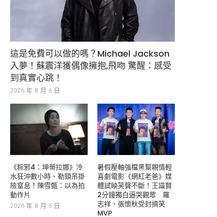
這是免費可以做的嗎？Michael Jackson
入夢！蘇震洋獲偶像擁抱,飛吻 驚醒：感受
到真實心跳！
2026 年 8 月 6 日
《粽邪4：坤蒂拉娜》冷
暑假壓軸強檔黑幫親情輕
水狂沖數小時、勒頸吊掛
喜劇電影《網紅老爸》媒
險窒息！陳雪甄：以為拍
體試映笑聲不斷！王識賢
動作片
2分鐘獨白逼哭觀眾 羅
志祥、張懷秋受封搞笑
2026 年 8 月 6 日
MVP