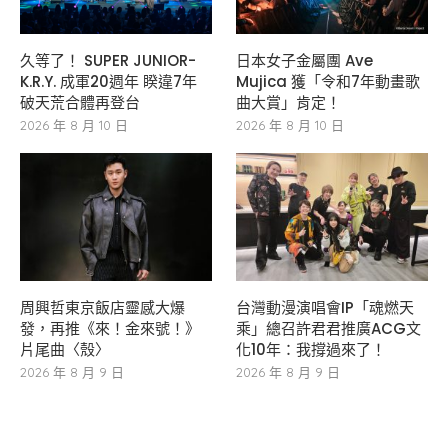
久等了！ SUPER JUNIOR-
日本女子金屬團 Ave
K.R.Y. 成軍20週年 睽違7年
Mujica 獲「令和7年動畫歌
破天荒合體再登台
曲大賞」肯定！
2026 年 8 月 10 日
2026 年 8 月 10 日
周興哲東京飯店靈感大爆
台灣動漫演唱會IP「魂燃天
發，再推《來！金來號！》
乘」總召許君君推廣ACG文
片尾曲〈殼〉
化10年：我撐過來了！
2026 年 8 月 9 日
2026 年 8 月 9 日