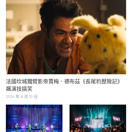
法國坎城獨臂影帝賈梅．德布茲《長尾豹歷險記》
飆演技搞笑
2026 年 8 月 10 日