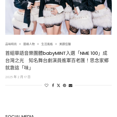
品味時尚
層峰⼈物
生活風格
美饌佳釀
首組華語音樂團體babyMINT入選「NME 100」成
台灣之光 知名舞台劇演員進軍百老匯！思念家鄉
就靠這「味」
2025 年 2 月 17 日
SOCIAL MEDIA