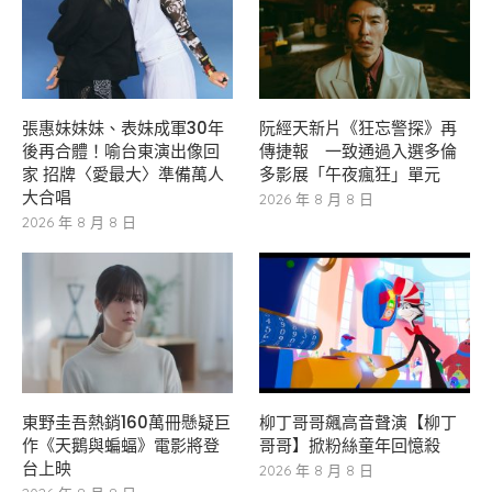
張惠妹妹妹、表妹成軍30年
阮經天新片《狂忘警探》再
後再合體！喻台東演出像回
傳捷報 一致通過入選多倫
家 招牌〈愛最大〉準備萬人
多影展「午夜瘋狂」單元
大合唱
2026 年 8 月 8 日
2026 年 8 月 8 日
東野圭吾熱銷160萬冊懸疑巨
柳丁哥哥飆高音聲演【柳丁
作《天鵝與蝙蝠》電影將登
哥哥】掀粉絲童年回憶殺
台上映
2026 年 8 月 8 日