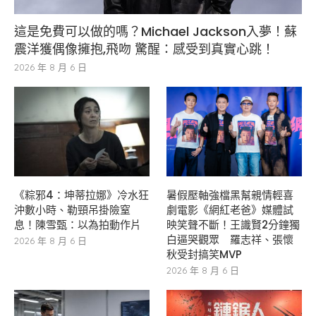
這是免費可以做的嗎？Michael Jackson入夢！蘇
震洋獲偶像擁抱,飛吻 驚醒：感受到真實心跳！
2026 年 8 月 6 日
《粽邪4：坤蒂拉娜》冷水狂
暑假壓軸強檔黑幫親情輕喜
沖數小時、勒頸吊掛險窒
劇電影《網紅老爸》媒體試
息！陳雪甄：以為拍動作片
映笑聲不斷！王識賢2分鐘獨
白逼哭觀眾 羅志祥、張懷
2026 年 8 月 6 日
秋受封搞笑MVP
2026 年 8 月 6 日