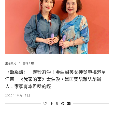
生活風格
層峰⼈物
〈斷腸詩〉一響秒落淚！金曲甜美女神吳申梅追星
江蕙 《我家的事》太催淚，黑匡雙語雜誌創辦
人：家家有本難唸的經
2025 年 8 月 13 日