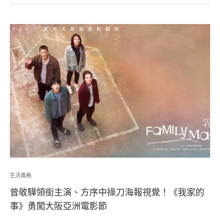
生活風格
曾敬驊領銜主演、方序中操刀海報視覺！《我家的
事》勇闖大阪亞洲電影節