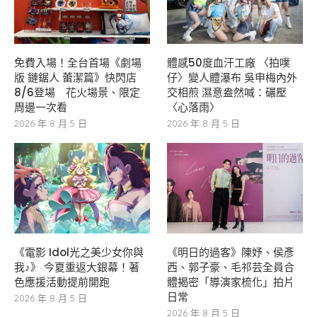
免費入場！全台首場《劇場
體感50度血汗工廠 〈拍噗
版 鏈鋸人 蕾潔篇》快閃店
仔〉變人體瀑布 吳申梅內外
8/6登場 花火場景、限定
交相煎 濕意盎然喊：碾壓
周邊一次看
〈心落雨〉
2026 年 8 月 5 日
2026 年 8 月 5 日
《電影 Idol光之美少女你與
《明日的過客》陳妤、侯彥
我♪》 今夏重返大銀幕！著
西、郭子豪、毛祁芸全員合
色應援活動提前開跑
體揭密「導演家梳化」拍片
日常
2026 年 8 月 5 日
2026 年 8 月 5 日