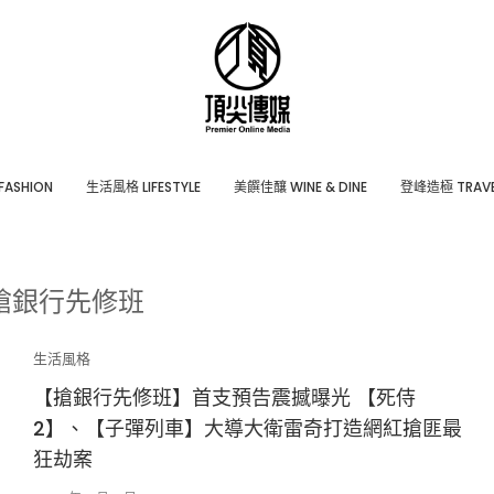
ASHION
⽣活風格 LIFESTYLE
美饌佳釀 WINE & DINE
登峰造極 TRAVE
搶銀行先修班
生活風格
【搶銀行先修班】首支預告震撼曝光 【死侍
2】、【子彈列車】大導大衛雷奇打造網紅搶匪最
狂劫案