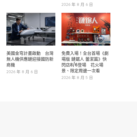
2026 年 8 月 6 日
美國金穹計畫啟動 台灣
免費入場！全台首場《劇
無人機供應鏈迎接國防新
場版 鏈鋸人 蕾潔篇》快
商機
閃店8/6登場 花火場
景、限定周邊一次看
2026 年 8 月 6 日
2026 年 8 月 5 日