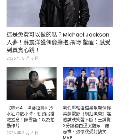
這是免費可以做的嗎？Michael Jackson
入夢！蘇震洋獲偶像擁抱,飛吻 驚醒：感受
到真實心跳！
2026 年 8 月 6 日
《粽邪4：坤蒂拉娜》冷
暑假壓軸強檔黑幫親情輕
水狂沖數小時、勒頸吊掛
喜劇電影《網紅老爸》媒
險窒息！陳雪甄：以為拍
體試映笑聲不斷！王識賢
動作片
2分鐘獨白逼哭觀眾 羅
志祥、張懷秋受封搞笑
2026 年 8 月 6 日
MVP