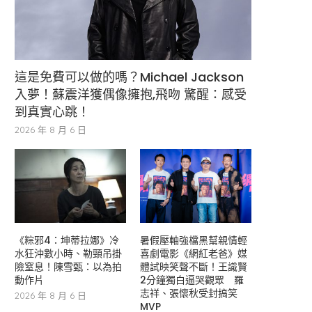
這是免費可以做的嗎？Michael Jackson
入夢！蘇震洋獲偶像擁抱,飛吻 驚醒：感受
到真實心跳！
2026 年 8 月 6 日
《粽邪4：坤蒂拉娜》冷
暑假壓軸強檔黑幫親情輕
水狂沖數小時、勒頸吊掛
喜劇電影《網紅老爸》媒
險窒息！陳雪甄：以為拍
體試映笑聲不斷！王識賢
動作片
2分鐘獨白逼哭觀眾 羅
志祥、張懷秋受封搞笑
2026 年 8 月 6 日
MVP