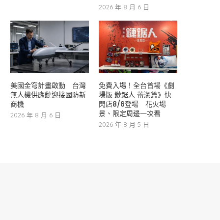
2026 年 8 月 6 日
美國金穹計畫啟動 台灣
免費入場！全台首場《劇
無人機供應鏈迎接國防新
場版 鏈鋸人 蕾潔篇》快
商機
閃店8/6登場 花火場
景、限定周邊一次看
2026 年 8 月 6 日
2026 年 8 月 5 日