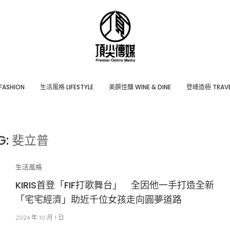
ASHION
⽣活風格 LIFESTYLE
美饌佳釀 WINE & DINE
登峰造極 TRAVE
G:
斐立普
生活風格
KIRIS首登「FIF打歌舞台」 全因他一手打造全新
「宅宅經濟」助近千位女孩走向圓夢道路
2024 年 10 月 1 日