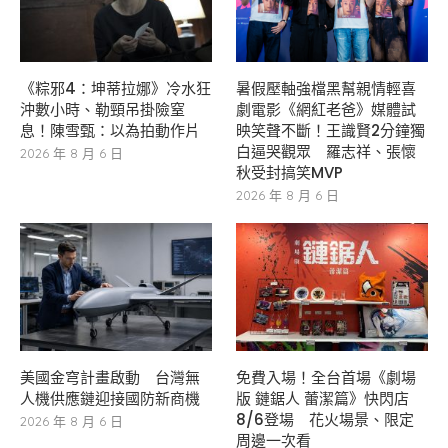
《粽邪4：坤蒂拉娜》冷水狂
暑假壓軸強檔黑幫親情輕喜
沖數小時、勒頸吊掛險窒
劇電影《網紅老爸》媒體試
息！陳雪甄：以為拍動作片
映笑聲不斷！王識賢2分鐘獨
白逼哭觀眾 羅志祥、張懷
2026 年 8 月 6 日
秋受封搞笑MVP
2026 年 8 月 6 日
美國金穹計畫啟動 台灣無
免費入場！全台首場《劇場
人機供應鏈迎接國防新商機
版 鏈鋸人 蕾潔篇》快閃店
8/6登場 花火場景、限定
2026 年 8 月 6 日
周邊一次看