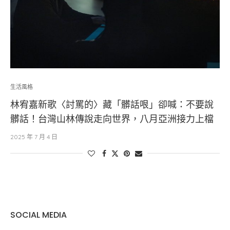
生活風格
林宥嘉新歌〈討罵的〉藏「髒話哏」卻喊：不要說
髒話！台灣山林傳說走向世界，八月亞洲接力上檔
2025 年 7 月 4 日
SOCIAL MEDIA