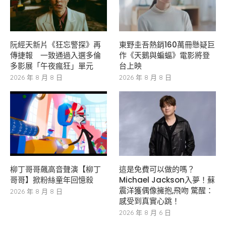
阮經天新片《狂忘警探》再
東野圭吾熱銷160萬冊懸疑巨
傳捷報 一致通過入選多倫
作《天鵝與蝙蝠》電影將登
多影展「午夜瘋狂」單元
台上映
2026 年 8 月 8 日
2026 年 8 月 8 日
柳丁哥哥飆高音聲演【柳丁
這是免費可以做的嗎？
哥哥】掀粉絲童年回憶殺
Michael Jackson入夢！蘇
震洋獲偶像擁抱,飛吻 驚醒：
2026 年 8 月 8 日
感受到真實心跳！
2026 年 8 月 6 日