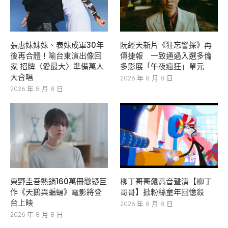
張惠妹妹妹、表妹成軍30年
阮經天新片《狂忘警探》再
後再合體！喻台東演出像回
傳捷報 一致通過入選多倫
家 招牌〈愛最大〉準備萬人
多影展「午夜瘋狂」單元
大合唱
2026 年 8 月 8 日
2026 年 8 月 8 日
東野圭吾熱銷160萬冊懸疑巨
柳丁哥哥飆高音聲演【柳丁
作《天鵝與蝙蝠》電影將登
哥哥】掀粉絲童年回憶殺
台上映
2026 年 8 月 8 日
2026 年 8 月 8 日