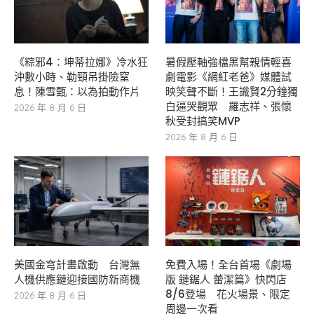
《粽邪4：坤蒂拉娜》冷水狂
暑假壓軸強檔黑幫親情輕喜
沖數小時、勒頸吊掛險窒
劇電影《網紅老爸》媒體試
息！陳雪甄：以為拍動作片
映笑聲不斷！王識賢2分鐘獨
白逼哭觀眾 羅志祥、張懷
2026 年 8 月 6 日
秋受封搞笑MVP
2026 年 8 月 6 日
美國金穹計畫啟動 台灣無
免費入場！全台首場《劇場
人機供應鏈迎接國防新商機
版 鏈鋸人 蕾潔篇》快閃店
8/6登場 花火場景、限定
2026 年 8 月 6 日
周邊一次看