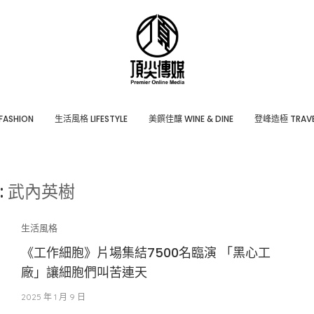
ASHION
⽣活風格 LIFESTYLE
美饌佳釀 WINE & DINE
登峰造極 TRAVE
:
武內英樹
生活風格
《工作細胞》片場集結7500名臨演 「黑心工
廠」讓細胞們叫苦連天
2025 年 1 月 9 日