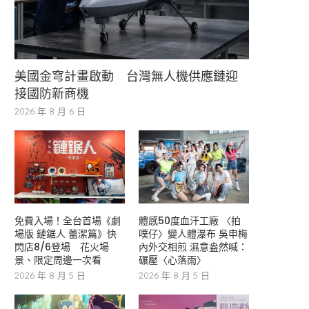
美國金穹計畫啟動 台灣無人機供應鏈迎
接國防新商機
2026 年 8 月 6 日
免費入場！全台首場《劇
體感50度血汗工廠 〈拍
場版 鏈鋸人 蕾潔篇》快
噗仔〉變人體瀑布 吳申梅
閃店8/6登場 花火場
內外交相煎 濕意盎然喊：
景、限定周邊一次看
碾壓〈心落雨〉
2026 年 8 月 5 日
2026 年 8 月 5 日