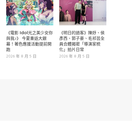
《電影 Idol光之美少女你
《明日的過客》陳妤、侯
與我♪》 今夏重返大銀
彥西、郭子豪、毛祁芸全
幕！著色應援活動提前開
員合體揭密「導演家梳
跑
化」拍片日常
2026 年 8 月 5 日
2026 年 8 月 5 日