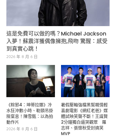
這是免費可以做的嗎？Michael Jackson
入夢！蘇震洋獲偶像擁抱,飛吻 驚醒：感受
到真實心跳！
2026 年 8 月 6 日
《粽邪4：坤蒂拉娜》冷
暑假壓軸強檔黑幫親情輕
水狂沖數小時、勒頸吊掛
喜劇電影《網紅老爸》媒
險窒息！陳雪甄：以為拍
體試映笑聲不斷！王識賢
動作片
2分鐘獨白逼哭觀眾 羅
志祥、張懷秋受封搞笑
2026 年 8 月 6 日
MVP