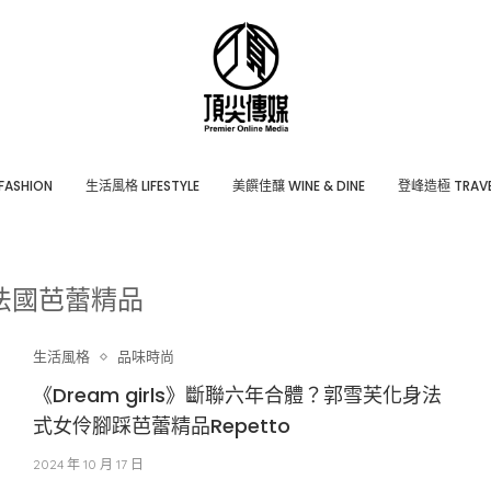
ASHION
⽣活風格 LIFESTYLE
美饌佳釀 WINE & DINE
登峰造極 TRAVE
法國芭蕾精品
生活風格
品味時尚
《Dream girls》斷聯六年合體？郭雪芙化身法
式女伶腳踩芭蕾精品Repetto
2024 年 10 月 17 日