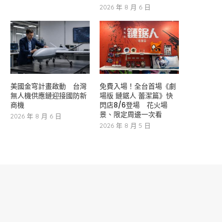
2026 年 8 月 6 日
美國金穹計畫啟動 台灣
免費入場！全台首場《劇
無人機供應鏈迎接國防新
場版 鏈鋸人 蕾潔篇》快
商機
閃店8/6登場 花火場
景、限定周邊一次看
2026 年 8 月 6 日
2026 年 8 月 5 日