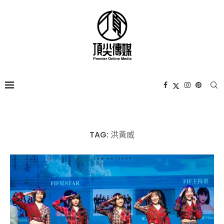
TAG:
洪黃威