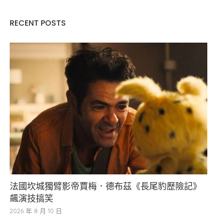
RECENT POSTS
法國坎城獨臂影帝賈梅．德布茲《長尾豹歷險記》
飆演技搞笑
2026 年 8 月 10 日