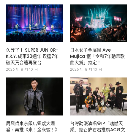
久等了！ SUPER JUNIOR-
日本女子金屬團 Ave
K.R.Y. 成軍20週年 睽違7年
Mujica 獲「令和7年動畫歌
破天荒合體再登台
曲大賞」肯定！
2026 年 8 月 10 日
2026 年 8 月 10 日
周興哲東京飯店靈感大爆
台灣動漫演唱會IP「魂燃天
發，再推《來！金來號！》
乘」總召許君君推廣ACG文