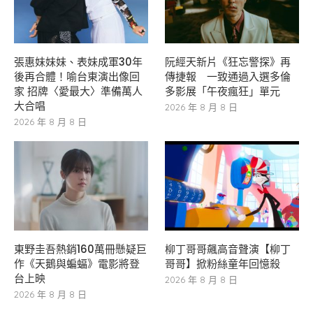
張惠妹妹妹、表妹成軍30年
阮經天新片《狂忘警探》再
後再合體！喻台東演出像回
傳捷報 一致通過入選多倫
家 招牌〈愛最大〉準備萬人
多影展「午夜瘋狂」單元
大合唱
2026 年 8 月 8 日
2026 年 8 月 8 日
東野圭吾熱銷160萬冊懸疑巨
柳丁哥哥飆高音聲演【柳丁
作《天鵝與蝙蝠》電影將登
哥哥】掀粉絲童年回憶殺
台上映
2026 年 8 月 8 日
2026 年 8 月 8 日