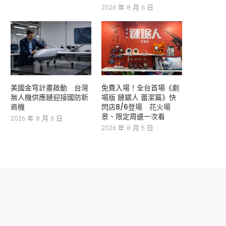
2026 年 8 月 6 日
美國金穹計畫啟動 台灣
免費入場！全台首場《劇
無人機供應鏈迎接國防新
場版 鏈鋸人 蕾潔篇》快
商機
閃店8/6登場 花火場
景、限定周邊一次看
2026 年 8 月 6 日
2026 年 8 月 5 日