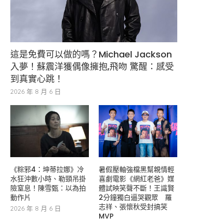
這是免費可以做的嗎？Michael Jackson
入夢！蘇震洋獲偶像擁抱,飛吻 驚醒：感受
到真實心跳！
2026 年 8 月 6 日
《粽邪4：坤蒂拉娜》冷
暑假壓軸強檔黑幫親情輕
水狂沖數小時、勒頸吊掛
喜劇電影《網紅老爸》媒
險窒息！陳雪甄：以為拍
體試映笑聲不斷！王識賢
動作片
2分鐘獨白逼哭觀眾 羅
志祥、張懷秋受封搞笑
2026 年 8 月 6 日
MVP