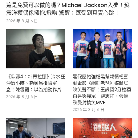
這是免費可以做的嗎？Michael Jackson入夢！蘇
震洋獲偶像擁抱,飛吻 驚醒：感受到真實心跳！
2026 年 8 月 6 日
《粽邪4：坤蒂拉娜》冷水狂
暑假壓軸強檔黑幫親情輕喜
沖數小時、勒頸吊掛險窒
劇電影《網紅老爸》媒體試
息！陳雪甄：以為拍動作片
映笑聲不斷！王識賢2分鐘獨
白逼哭觀眾 羅志祥、張懷
2026 年 8 月 6 日
秋受封搞笑MVP
2026 年 8 月 6 日