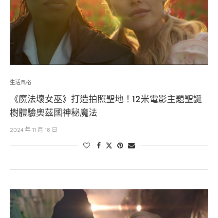
生活風格
《魔法壞女巫》打造拍照聖地！12米電影主題聖誕
樹體驗奧茲國神秘魔法
2024 年 11 月 18 日