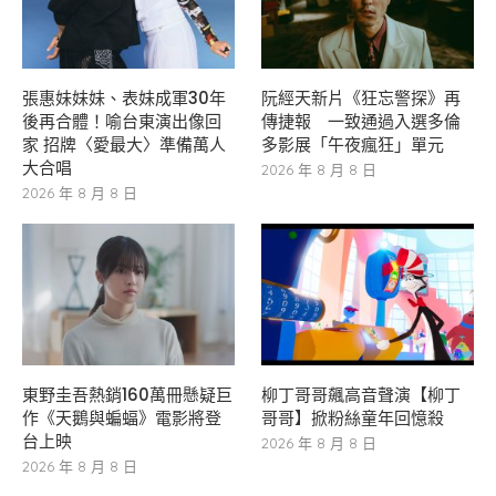
張惠妹妹妹、表妹成軍30年
阮經天新片《狂忘警探》再
後再合體！喻台東演出像回
傳捷報 一致通過入選多倫
家 招牌〈愛最大〉準備萬人
多影展「午夜瘋狂」單元
大合唱
2026 年 8 月 8 日
2026 年 8 月 8 日
東野圭吾熱銷160萬冊懸疑巨
柳丁哥哥飆高音聲演【柳丁
作《天鵝與蝙蝠》電影將登
哥哥】掀粉絲童年回憶殺
台上映
2026 年 8 月 8 日
2026 年 8 月 8 日