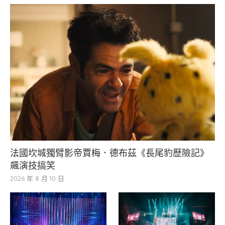
法國坎城獨臂影帝賈梅．德布茲《長尾豹歷險記》
飆演技搞笑
2026 年 8 月 10 日