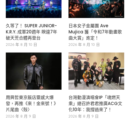
久等了！ SUPER JUNIOR-
日本女子金屬團 Ave
K.R.Y. 成軍20週年 睽違7年
Mujica 獲「令和7年動畫歌
破天荒合體再登台
曲大賞」肯定！
2026 年 8 月 10 日
2026 年 8 月 10 日
周興哲東京飯店靈感大爆
台灣動漫演唱會IP「魂燃天
發，再推《來！金來號！》
乘」總召許君君推廣ACG文
片尾曲〈殼〉
化10年：我撐過來了！
2026 年 8 月 9 日
2026 年 8 月 9 日