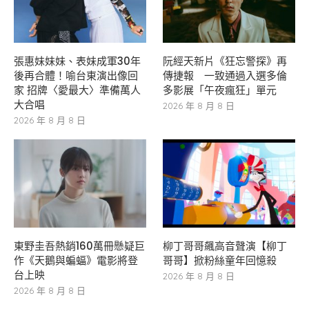
張惠妹妹妹、表妹成軍30年
阮經天新片《狂忘警探》再
後再合體！喻台東演出像回
傳捷報 一致通過入選多倫
家 招牌〈愛最大〉準備萬人
多影展「午夜瘋狂」單元
大合唱
2026 年 8 月 8 日
2026 年 8 月 8 日
東野圭吾熱銷160萬冊懸疑巨
柳丁哥哥飆高音聲演【柳丁
作《天鵝與蝙蝠》電影將登
哥哥】掀粉絲童年回憶殺
台上映
2026 年 8 月 8 日
2026 年 8 月 8 日