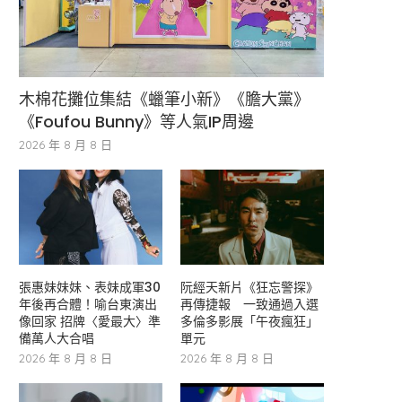
木棉花攤位集結《蠟筆小新》《膽大黨》
《Foufou Bunny》等人氣IP周邊
2026 年 8 月 8 日
張惠妹妹妹、表妹成軍30
阮經天新片《狂忘警探》
年後再合體！喻台東演出
再傳捷報 一致通過入選
像回家 招牌〈愛最大〉準
多倫多影展「午夜瘋狂」
備萬人大合唱
單元
2026 年 8 月 8 日
2026 年 8 月 8 日