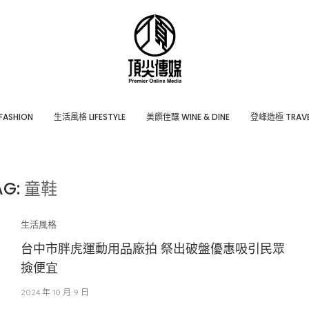
ASHION
⽣活風格 LIFESTYLE
美饌佳釀 WINE & DINE
登峰造極 TRAVE
AG:
童鞋
生活風格
台中市胖虎運動用品廠拍 祭出破盤優惠吸引民眾
撿便宜
2024 年 10 月 9 日