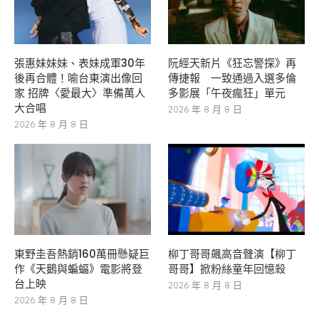
張惠妹妹妹、表妹成軍30年
阮經天新片《狂忘警探》再
後再合體！喻台東演出像回
傳捷報 一致通過入選多倫
家 招牌〈愛最大〉準備萬人
多影展「午夜瘋狂」單元
大合唱
2026 年 8 月 8 日
2026 年 8 月 8 日
東野圭吾熱銷160萬冊懸疑巨
柳丁哥哥飆高音聲演【柳丁
作《天鵝與蝙蝠》電影將登
哥哥】掀粉絲童年回憶殺
台上映
2026 年 8 月 8 日
2026 年 8 月 8 日