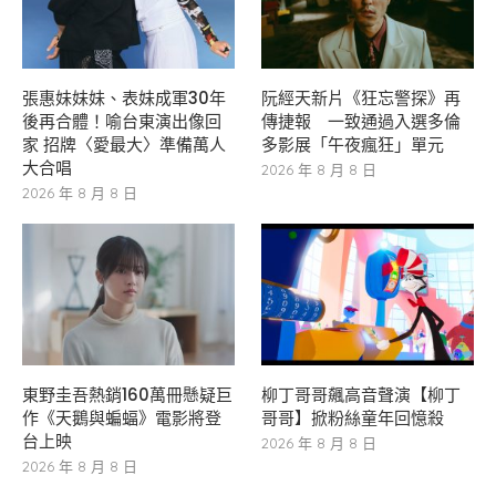
張惠妹妹妹、表妹成軍30年
阮經天新片《狂忘警探》再
後再合體！喻台東演出像回
傳捷報 一致通過入選多倫
家 招牌〈愛最大〉準備萬人
多影展「午夜瘋狂」單元
大合唱
2026 年 8 月 8 日
2026 年 8 月 8 日
東野圭吾熱銷160萬冊懸疑巨
柳丁哥哥飆高音聲演【柳丁
作《天鵝與蝙蝠》電影將登
哥哥】掀粉絲童年回憶殺
台上映
2026 年 8 月 8 日
2026 年 8 月 8 日