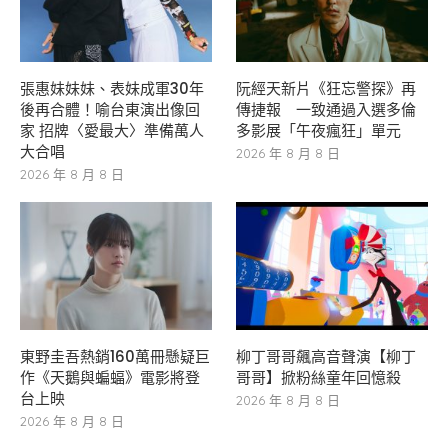
張惠妹妹妹、表妹成軍30年
阮經天新片《狂忘警探》再
後再合體！喻台東演出像回
傳捷報 一致通過入選多倫
家 招牌〈愛最大〉準備萬人
多影展「午夜瘋狂」單元
大合唱
2026 年 8 月 8 日
2026 年 8 月 8 日
東野圭吾熱銷160萬冊懸疑巨
柳丁哥哥飆高音聲演【柳丁
作《天鵝與蝙蝠》電影將登
哥哥】掀粉絲童年回憶殺
台上映
2026 年 8 月 8 日
2026 年 8 月 8 日