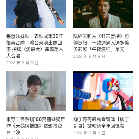
張惠妹妹妹、表妹成軍30年
阮經天新片《狂忘警探》再
後再合體！喻台東演出像回
傳捷報 一致通過入選多倫
家 招牌〈愛最大〉準備萬人
多影展「午夜瘋狂」單元
大合唱
2026 年 8 月 8 日
2026 年 8 月 8 日
東野圭吾熱銷160萬冊懸疑巨
柳丁哥哥飆高音聲演【柳丁
作《天鵝與蝙蝠》電影將登
哥哥】掀粉絲童年回憶殺
台上映
2026 年 8 月 8 日