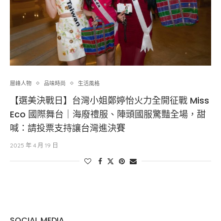
層峰⼈物
品味時尚
生活風格
【選美決戰日】台灣小姐鄭婷怡火力全開征戰 Miss
Eco 國際舞台｜海廢禮服、陣頭國服驚豔全場，甜
喊：請投票支持讓台灣進決賽
2025 年 4 月 19 日
SOCIAL MEDIA