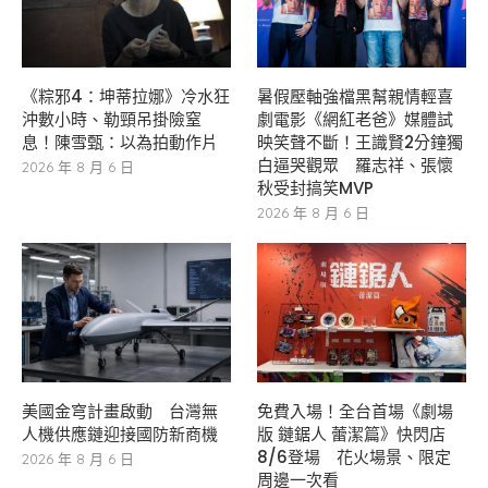
《粽邪4：坤蒂拉娜》冷水狂
暑假壓軸強檔黑幫親情輕喜
沖數小時、勒頸吊掛險窒
劇電影《網紅老爸》媒體試
息！陳雪甄：以為拍動作片
映笑聲不斷！王識賢2分鐘獨
白逼哭觀眾 羅志祥、張懷
2026 年 8 月 6 日
秋受封搞笑MVP
2026 年 8 月 6 日
美國金穹計畫啟動 台灣無
免費入場！全台首場《劇場
人機供應鏈迎接國防新商機
版 鏈鋸人 蕾潔篇》快閃店
8/6登場 花火場景、限定
2026 年 8 月 6 日
周邊一次看