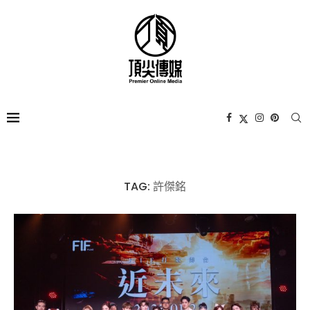
TAG:
許傑銘