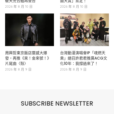
破天荒合體再登台
曲大賞」肯定！
2026 年 8 月 10 日
2026 年 8 月 10 日
周興哲東京飯店靈感大爆
台灣動漫演唱會IP「魂燃天
發，再推《來！金來號！》
乘」總召許君君推廣ACG文
片尾曲〈殼〉
化10年：我撐過來了！
2026 年 8 月 9 日
2026 年 8 月 9 日
SUBSCRIBE NEWSLETTER