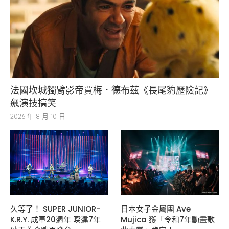
法國坎城獨臂影帝賈梅．德布茲《長尾豹歷險記》
飆演技搞笑
2026 年 8 月 10 日
久等了！ SUPER JUNIOR-
日本女子金屬團 Ave
K.R.Y. 成軍20週年 睽違7年
Mujica 獲「令和7年動畫歌