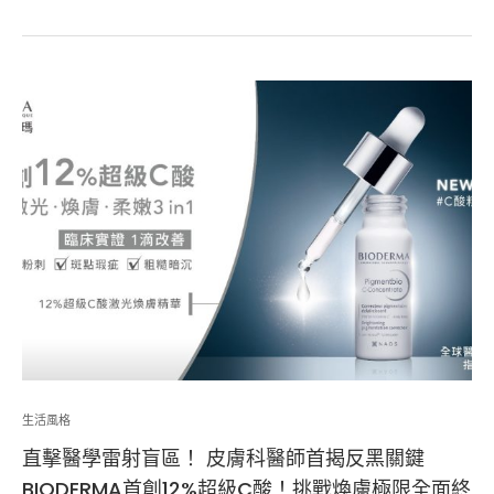
生活風格
直擊醫學雷射盲區！ 皮膚科醫師首揭反黑關鍵
BIODERMA首創12%超級C酸！挑戰煥膚極限全面終