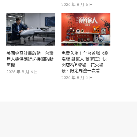
2026 年 8 月 6 日
美國金穹計畫啟動 台灣
免費入場！全台首場《劇
無人機供應鏈迎接國防新
場版 鏈鋸人 蕾潔篇》快
商機
閃店8/6登場 花火場
景、限定周邊一次看
2026 年 8 月 6 日
2026 年 8 月 5 日