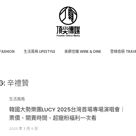
ASHION
⽣活風格 LIFESTYLE
美饌佳釀 WINE & DINE
登峰造極 TRAVE
G:
辛禮贊
生活風格
韓國大勢樂團LUCY 2025台灣首場專場演唱會｜
票價、開賣時間、超寵粉福利一次看
2025 年 3 月 9 日