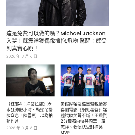
這是免費可以做的嗎？Michael Jackson
入夢！蘇震洋獲偶像擁抱,飛吻 驚醒：感受
到真實心跳！
2026 年 8 月 6 日
《粽邪4：坤蒂拉娜》冷
暑假壓軸強檔黑幫親情輕
水狂沖數小時、勒頸吊掛
喜劇電影《網紅老爸》媒
險窒息！陳雪甄：以為拍
體試映笑聲不斷！王識賢
動作片
2分鐘獨白逼哭觀眾 羅
志祥、張懷秋受封搞笑
2026 年 8 月 6 日
MVP