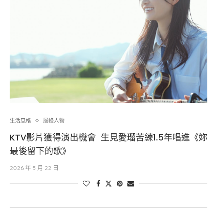
生活風格
層峰⼈物
KTV影片獲得演出機會 生見愛瑠苦練1.5年唱進《妳
最後留下的歌》
2026 年 5 月 22 日