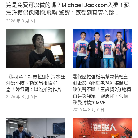
這是免費可以做的嗎？Michael Jackson入夢！蘇
震洋獲偶像擁抱,飛吻 驚醒：感受到真實心跳！
2026 年 8 月 6 日
《粽邪4：坤蒂拉娜》冷水狂
暑假壓軸強檔黑幫親情輕喜
沖數小時、勒頸吊掛險窒
劇電影《網紅老爸》媒體試
息！陳雪甄：以為拍動作片
映笑聲不斷！王識賢2分鐘獨
白逼哭觀眾 羅志祥、張懷
2026 年 8 月 6 日
秋受封搞笑MVP
2026 年 8 月 6 日