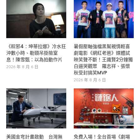
《粽邪4：坤蒂拉娜》冷水狂
暑假壓軸強檔黑幫親情輕喜
沖數小時、勒頸吊掛險窒
劇電影《網紅老爸》媒體試
息！陳雪甄：以為拍動作片
映笑聲不斷！王識賢2分鐘獨
白逼哭觀眾 羅志祥、張懷
2026 年 8 月 6 日
秋受封搞笑MVP
2026 年 8 月 6 日
美國金穹計畫啟動 台灣無
免費入場！全台首場《劇場