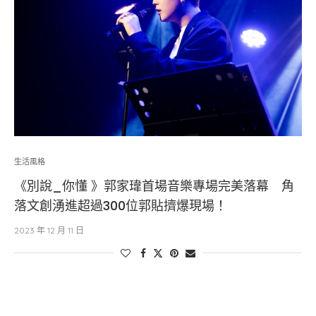
生活風格
《別說_你懂 》郭家瑋首場音樂專場完美落幕 角
落文創湧進超過300位郭貼擠爆現場！
2023 年 12 月 11 日