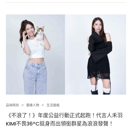
品味時尚
層峰⼈物
生活風格
《不浪了！》年度公益行動正式起跑！代言人禾羽
KIMI不畏36°C挺身而出領銜群星為浪浪發聲！