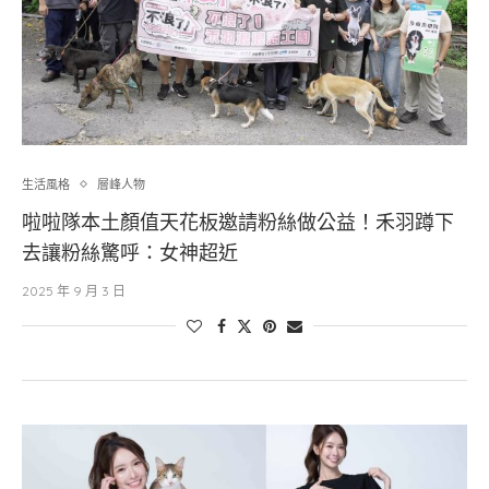
生活風格
層峰⼈物
啦啦隊本土顏值天花板邀請粉絲做公益！禾羽蹲下
去讓粉絲驚呼：女神超近
2025 年 9 月 3 日