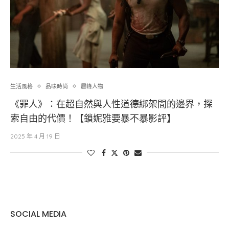
生活風格
品味時尚
層峰⼈物
《罪人》：在超自然與人性道德綁架間的邊界，探
索自由的代價！【鎖妮雅要暴不暴影評】
2025 年 4 月 19 日
SOCIAL MEDIA