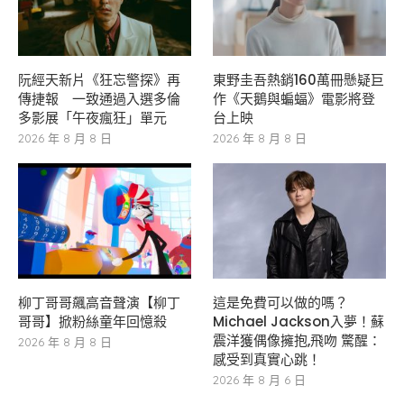
阮經天新片《狂忘警探》再
東野圭吾熱銷160萬冊懸疑巨
傳捷報 一致通過入選多倫
作《天鵝與蝙蝠》電影將登
多影展「午夜瘋狂」單元
台上映
2026 年 8 月 8 日
2026 年 8 月 8 日
柳丁哥哥飆高音聲演【柳丁
這是免費可以做的嗎？
哥哥】掀粉絲童年回憶殺
Michael Jackson入夢！蘇
震洋獲偶像擁抱,飛吻 驚醒：
2026 年 8 月 8 日
感受到真實心跳！
2026 年 8 月 6 日