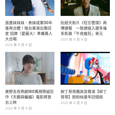
張惠妹妹妹、表妹成軍30年
阮經天新片《狂忘警探》再
後再合體！喻台東演出像回
傳捷報 一致通過入選多倫
家 招牌〈愛最大〉準備萬人
多影展「午夜瘋狂」單元
大合唱
2026 年 8 月 8 日
2026 年 8 月 8 日
東野圭吾熱銷160萬冊懸疑巨
柳丁哥哥飆高音聲演【柳丁
作《天鵝與蝙蝠》電影將登
哥哥】掀粉絲童年回憶殺
台上映
2026 年 8 月 8 日
2026 年 8 月 8 日