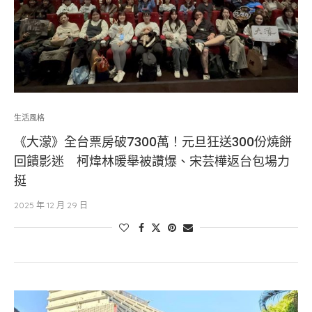
生活風格
《大濛》全台票房破7300萬！元旦狂送300份燒餅
回饋影迷 柯煒林暖舉被讚爆、宋芸樺返台包場力
挺
2025 年 12 月 29 日