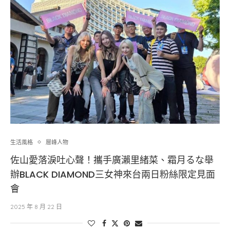
生活風格
層峰⼈物
佐山愛落淚吐心聲！攜手廣瀨里緒菜、霜月るな舉
辦BLACK DIAMOND三女神來台兩日粉絲限定見面
會
2025 年 8 月 22 日