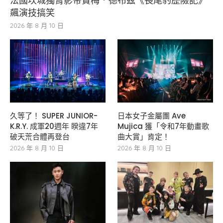
法國坎城獨臂影帝賈梅．德布茲《長尾豹歷險記》
飆演技搞笑
2026 年 8 月 10 日
久等了！ SUPER JUNIOR-
日本女子金屬團 Ave
K.R.Y. 成軍20週年 睽違7年
Mujica 獲「令和7年動畫歌
破天荒合體再登台
曲大賞」肯定！
2026 年 8 月 10 日
2026 年 8 月 10 日