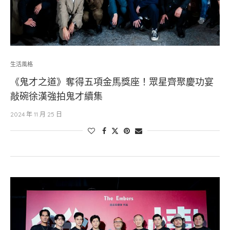
生活風格
《鬼才之道》奪得五項金馬獎座！眾星齊聚慶功宴
敲碗徐漢強拍鬼才續集
2024 年 11 月 25 日