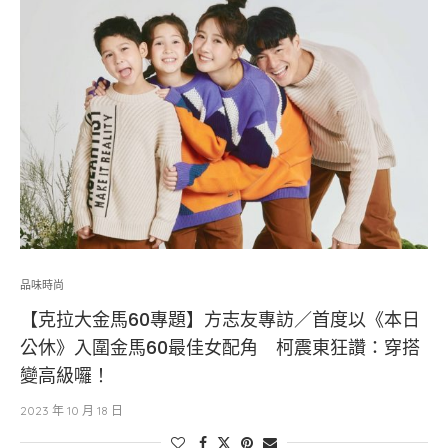
品味時尚
【克拉大金馬60專題】方志友專訪／首度以《本日
公休》入圍金馬60最佳女配角 柯震東狂讚：穿搭
變高級囉！
2023 年 10 月 18 日