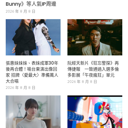
Bunny》等人氣IP周邊
2026 年 8 月 8 日
張惠妹妹妹、表妹成軍30年
阮經天新片《狂忘警探》再
後再合體！喻台東演出像回
傳捷報 一致通過入選多倫
家 招牌〈愛最大〉準備萬人
多影展「午夜瘋狂」單元
大合唱
2026 年 8 月 8 日
2026 年 8 月 8 日