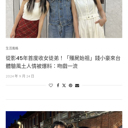
生活風格
從影45年首度收女徒弟！「殭屍始祖」錢小豪來台
體驗風土人情被爆料：吻戲一流
2024 年 9 月 24 日