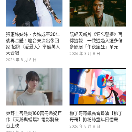
張惠妹妹妹、表妹成軍30年
阮經天新片《狂忘警探》再
後再合體！喻台東演出像回
傳捷報 一致通過入選多倫
家 招牌〈愛最大〉準備萬人
多影展「午夜瘋狂」單元
大合唱
2026 年 8 月 8 日
2026 年 8 月 8 日
東野圭吾熱銷160萬冊懸疑巨
柳丁哥哥飆高音聲演【柳丁
作《天鵝與蝙蝠》電影將登
哥哥】掀粉絲童年回憶殺
台上映
2026 年 8 月 8 日