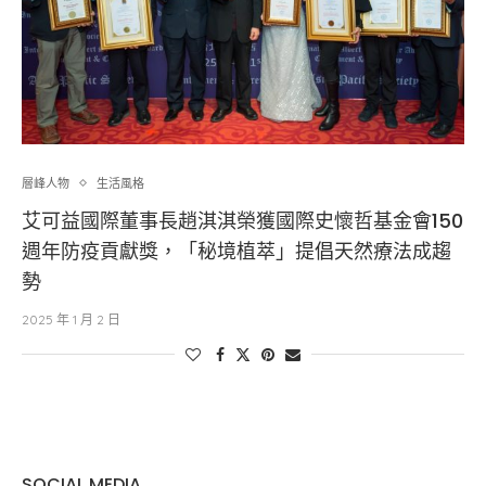
層峰⼈物
生活風格
艾可益國際董事長趙淇淇榮獲國際史懷哲基金會150
週年防疫貢獻獎，「秘境植萃」提倡天然療法成趨
勢
2025 年 1 月 2 日
SOCIAL MEDIA